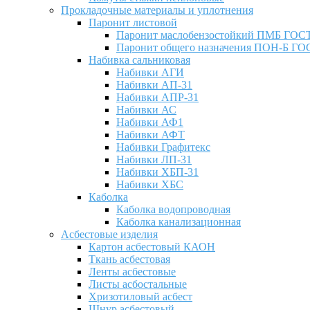
Прокладочные материалы и уплотнения
Паронит листовой
Паронит маслобензостойкий ПМБ ГОСТ
Паронит общего назначения ПОН-Б ГОС
Набивка сальниковая
Набивки АГИ
Набивки АП-31
Набивки АПР-31
Набивки АС
Набивки АФ1
Набивки АФТ
Набивки Графитекс
Набивки ЛП-31
Набивки ХБП-31
Набивки ХБС
Каболка
Каболка водопроводная
Каболка канализационная
Асбестовые изделия
Картон асбестовый КАОН
Ткань асбестовая
Ленты асбестовые
Листы асбостальные
Хризотиловый асбеcт
Шнур асбестовый