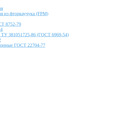
ия
я из фторкаучука (FPM)
Т 8752-79
84
 ТУ 381051725-86 (ГОСТ 6969-54)
2
ронные ГОСТ 22704-77