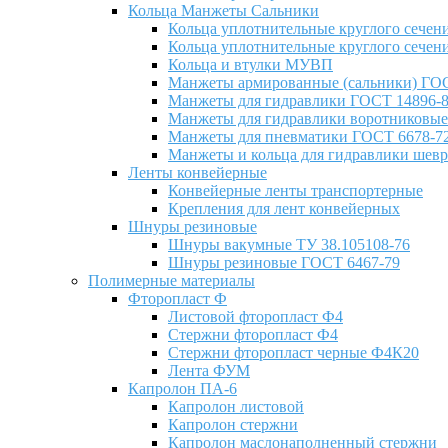
Кольца Манжеты Сальники
Кольца уплотнительные круглого сечен
Кольца уплотнительные круглого сечени
Кольца и втулки МУВП
Манжеты армированные (сальники) ГОС
Манжеты для гидравлики ГОСТ 14896-
Манжеты для гидравлики воротниковые
Манжеты для пневматики ГОСТ 6678-7
Манжеты и кольца для гидравлики шев
Ленты конвейерные
Конвейерные ленты транспортерные
Крепления для лент конвейерных
Шнуры резиновые
Шнуры вакумные ТУ 38.105108-76
Шнуры резиновые ГОСТ 6467-79
Полимерные материалы
Фторопласт Ф
Листовой фторопласт Ф4
Стержни фторопласт Ф4
Стержни фторопласт черные Ф4К20
Лента ФУМ
Капролон ПА-6
Капролон листовой
Капролон стержни
Капролон маслонаполненный стержни