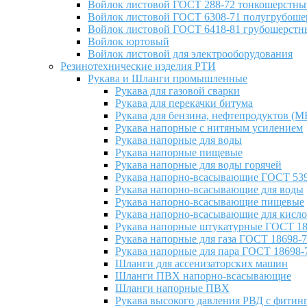
Войлок листовой ГОСТ 288-72 тонкошерстны
Войлок листовой ГОСТ 6308-71 полугрубош
Войлок листовой ГОСТ 6418-81 грубошерстн
Войлок юртовый
Войлок листовой для электрооборудования
Резинотехнические изделия РТИ
Рукава и Шланги промышленные
Рукава для газовой сварки
Рукава для перекачки битума
Рукава для бензина, нефтепродуктов (М
Рукава напорные с нитяным усилением
Рукава напорные для воды
Рукава напорные пищевые
Рукава напорные для воды горячей
Рукава напорно-всасывающие ГОСТ 539
Рукава напорно-всасывающие для воды
Рукава напорно-всасывающие пищевые
Рукава напорно-всасывающие для кисло
Рукава напорные штукатурные ГОСТ 18
Рукава напорные для газа ГОСТ 18698-
Рукава напорные для пара ГОСТ 18698-
Шланги для ассенизаторских машин
Шланги ПВХ напорно-всасывающие
Шланги напорные ПВХ
Рукава высокого давления РВД с фитин