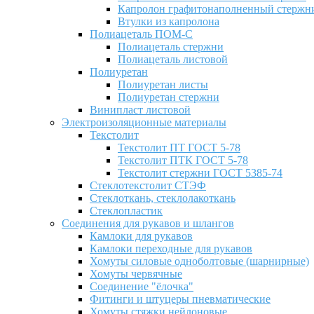
Капролон графитонаполненный стержн
Втулки из капролона
Полиацеталь ПОМ-С
Полиацеталь стержни
Полиацеталь листовой
Полиуретан
Полиуретан листы
Полиуретан стержни
Винипласт листовой
Электроизоляционные материалы
Текстолит
Текстолит ПТ ГОСТ 5-78
Текстолит ПТК ГОСТ 5-78
Текстолит стержни ГОСТ 5385-74
Стеклотекстолит СТЭФ
Стеклоткань, стеклолакоткань
Стеклопластик
Соединения для рукавов и шлангов
Камлоки для рукавов
Камлоки переходные для рукавов
Хомуты силовые одноболтовые (шарнирные)
Хомуты червячные
Соединение "ёлочка"
Фитинги и штуцеры пневматические
Хомуты стяжки нейлоновые