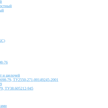
й
ерстный
ый
БС)
8-76
т и щелочей
698-79, ТУ2550-271-00149245-2001
79
79, ТУ38.605212-945
гами