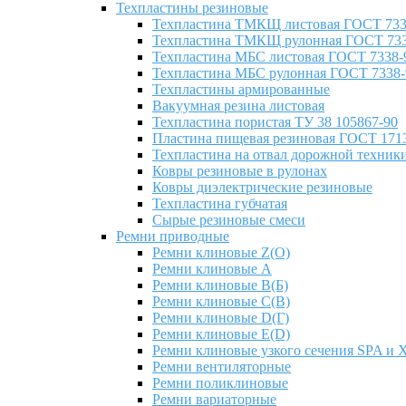
Техпластины резиновые
Техпластина ТМКЩ листовая ГОСТ 733
Техпластина ТМКЩ рулонная ГОСТ 733
Техпластина МБС листовая ГОСТ 7338-
Техпластина МБС рулонная ГОСТ 7338-
Техпластины армированные
Вакуумная резина листовая
Техпластина пористая ТУ 38 105867-90
Пластина пищевая резиновая ГОСТ 171
Техпластина на отвал дорожной техник
Ковры резиновые в рулонах
Ковры диэлектрические резиновые
Техпластина губчатая
Сырые резиновые смеси
Ремни приводные
Ремни клиновые Z(О)
Ремни клиновые A
Ремни клиновые B(Б)
Ремни клиновые C(В)
Ремни клиновые D(Г)
Ремни клиновые Е(D)
Ремни клиновые узкого сечения SPA и 
Ремни вентиляторные
Ремни поликлиновые
Ремни вариаторные