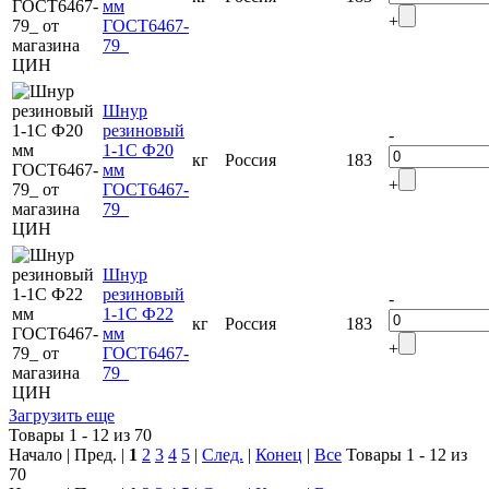
мм
+
ГОСТ6467-
79_
Шнур
резиновый
-
1-1С Ф20
кг
Россия
183
мм
+
ГОСТ6467-
79_
Шнур
резиновый
-
1-1С Ф22
кг
Россия
183
мм
+
ГОСТ6467-
79_
Загрузить еще
Товары 1 - 12 из 70
Начало | Пред. |
1
2
3
4
5
|
След.
|
Конец
|
Все
Товары 1 - 12 из
70