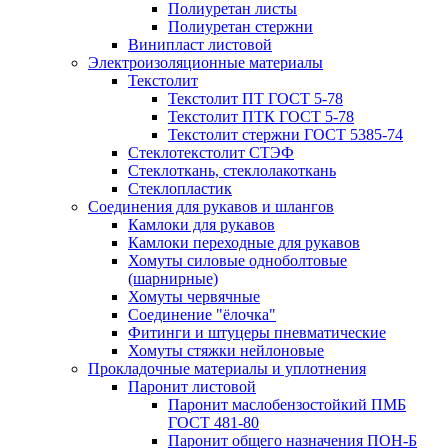
Полиуретан листы
Полиуретан стержни
Винипласт листовой
Электроизоляционные материалы
Текстолит
Текстолит ПТ ГОСТ 5-78
Текстолит ПТК ГОСТ 5-78
Текстолит стержни ГОСТ 5385-74
Стеклотекстолит СТЭФ
Стеклоткань, стеклолакоткань
Стеклопластик
Соединения для рукавов и шлангов
Камлоки для рукавов
Камлоки переходные для рукавов
Хомуты силовые одноболтовые
(шарнирные)
Хомуты червячные
Соединение "ёлочка"
Фитинги и штуцеры пневматические
Хомуты стяжки нейлоновые
Прокладочные материалы и уплотнения
Паронит листовой
Паронит маслобензостойкий ПМБ
ГОСТ 481-80
Паронит общего назначения ПОН-Б