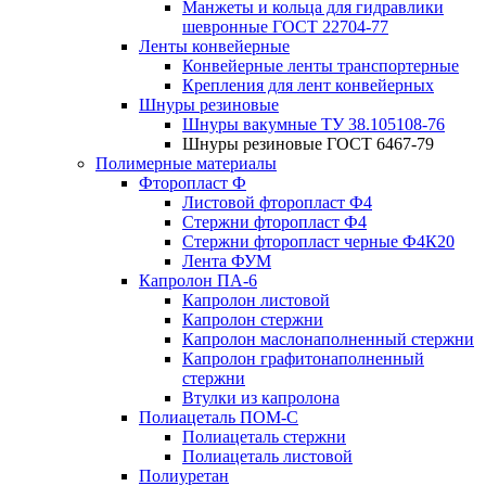
Манжеты и кольца для гидравлики
шевронные ГОСТ 22704-77
Ленты конвейерные
Конвейерные ленты транспортерные
Крепления для лент конвейерных
Шнуры резиновые
Шнуры вакумные ТУ 38.105108-76
Шнуры резиновые ГОСТ 6467-79
Полимерные материалы
Фторопласт Ф
Листовой фторопласт Ф4
Стержни фторопласт Ф4
Стержни фторопласт черные Ф4К20
Лента ФУМ
Капролон ПА-6
Капролон листовой
Капролон стержни
Капролон маслонаполненный стержни
Капролон графитонаполненный
стержни
Втулки из капролона
Полиацеталь ПОМ-С
Полиацеталь стержни
Полиацеталь листовой
Полиуретан