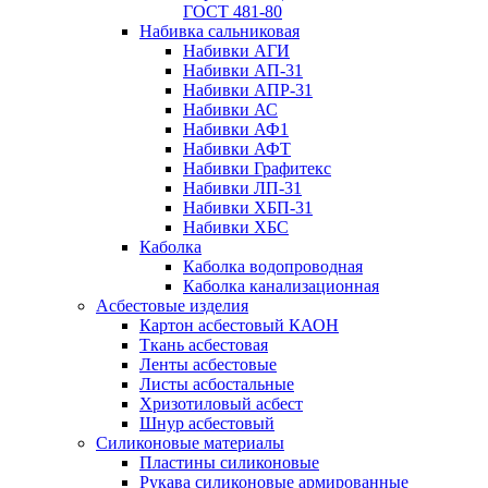
ГОСТ 481-80
Набивка сальниковая
Набивки АГИ
Набивки АП-31
Набивки АПР-31
Набивки АС
Набивки АФ1
Набивки АФТ
Набивки Графитекс
Набивки ЛП-31
Набивки ХБП-31
Набивки ХБС
Каболка
Каболка водопроводная
Каболка канализационная
Асбестовые изделия
Картон асбестовый КАОН
Ткань асбестовая
Ленты асбестовые
Листы асбостальные
Хризотиловый асбеcт
Шнур асбестовый
Силиконовые материалы
Пластины силиконовые
Рукава силиконовые армированные