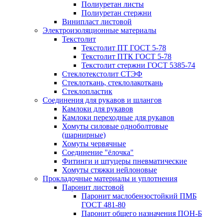
Полиуретан листы
Полиуретан стержни
Винипласт листовой
Электроизоляционные материалы
Текстолит
Текстолит ПТ ГОСТ 5-78
Текстолит ПТК ГОСТ 5-78
Текстолит стержни ГОСТ 5385-74
Стеклотекстолит СТЭФ
Стеклоткань, стеклолакоткань
Стеклопластик
Соединения для рукавов и шлангов
Камлоки для рукавов
Камлоки переходные для рукавов
Хомуты силовые одноболтовые
(шарнирные)
Хомуты червячные
Соединение "ёлочка"
Фитинги и штуцеры пневматические
Хомуты стяжки нейлоновые
Прокладочные материалы и уплотнения
Паронит листовой
Паронит маслобензостойкий ПМБ
ГОСТ 481-80
Паронит общего назначения ПОН-Б