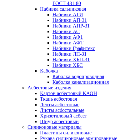
ГОСТ 481-80
Набивка сальниковая
Набивки АГИ
Набивки АП-31
Набивки АПР-31
Набивки АС
Набивки АФ1
Набивки АФТ
Набивки Графитекс
Набивки ЛП-31
Набивки ХБП-31
Набивки ХБС
Каболка
Каболка водопроводная
Каболка канализационная
Асбестовые изделия
Картон асбестовый КАОН
Ткань асбестовая
Ленты асбестовые
Листы асбостальные
Хризотиловый асбеcт
Шнур асбестовый
Силиконовые материалы
Пластины силиконовые
Рукава силиконовые армированные