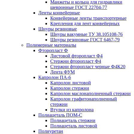
Манжеты и кольца для гидравлики
шевронные ГОСТ 22704-77
Ленты конвейерные
Конвейерные ленты транспортерные
Крепления для лент конвейерных
Шнуры резиновые
Шнуры вакумные ТУ 38.105108-76
Шнуры резиновые ГОСТ 6467-79
Полимерные материалы
Фторопласт Ф
Листовой фторопласт Ф4
Стержни фторопласт Ф4
Стержни фторопласт черные Ф4К20
Лента ФУМ
Капролон ПА-6
Капролон листовой
Капролон стержни
Капролон маслонаполненный стержни
Капролон графитонаполненный
стержни
Втулки из капролона
Полиацеталь ПОМ-С
Полиацеталь стержни
Полиацеталь листовой
Полиуретан