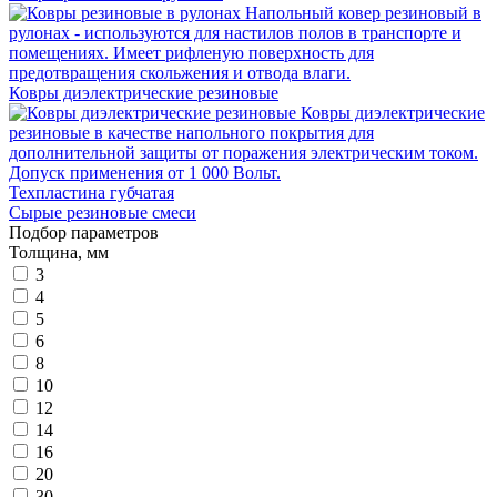
Напольный ковер резиновый в
рулонах - используются для настилов полов в транспорте и
помещениях. Имеет рифленую поверхность для
предотвращения скольжения и отвода влаги.
Ковры диэлектрические резиновые
Ковры диэлектрические
резиновые в качестве напольного покрытия для
дополнительной защиты от поражения электрическим током.
Допуск применения от 1 000 Вольт.
Техпластина губчатая
Сырые резиновые смеси
Подбор параметров
Толщина, мм
3
4
5
6
8
10
12
14
16
20
30