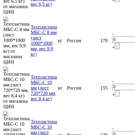
+
вес 6,5 кг)
Техпластина
МБС-C 8 мм
-
(лист
кг
Россия
179
1000*1000
+
мм, вес 9,9
кг)
Техпластина
-
МБС-C 10
мм (лист
кг
Россия
155
720*720 мм,
+
вес 8,4 кг)
Техпластина
МБС-C 10
-
мм (лист