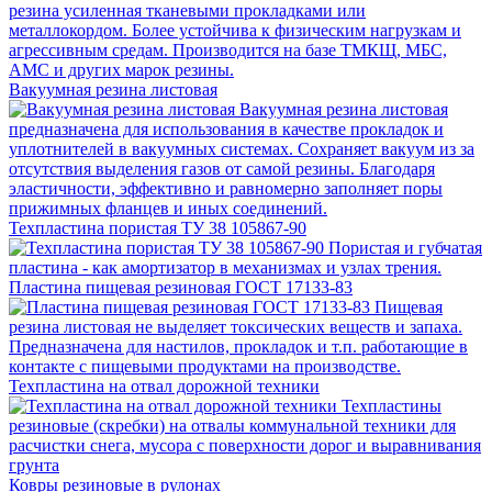
резина усиленная тканевыми прокладками или
металлокордом. Более устойчива к физическим нагрузкам и
агрессивным средам. Производится на базе ТМКЩ, МБС,
АМС и других марок резины.
Вакуумная резина листовая
Вакуумная резина листовая
предназначена для использования в качестве прокладок и
уплотнителей в вакуумных системах. Сохраняет вакуум из за
отсутствия выделения газов от самой резины. Благодаря
эластичности, эффективно и равномерно заполняет поры
прижимных фланцев и иных соединений.
Техпластина пористая ТУ 38 105867-90
Пористая и губчатая
пластина - как амортизатор в механизмах и узлах трения.
Пластина пищевая резиновая ГОСТ 17133-83
Пищевая
резина листовая не выделяет токсических веществ и запаха.
Предназначена для настилов, прокладок и т.п. работающие в
контакте с пищевыми продуктами на производстве.
Техпластина на отвал дорожной техники
Техпластины
резиновые (скребки) на отвалы коммунальной техники для
расчистки снега, мусора с поверхности дорог и выравнивания
грунта
Ковры резиновые в рулонах