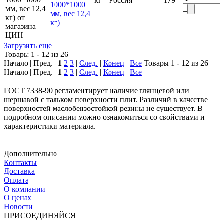
кг
Россия
179
1000*1000
+
мм, вес 12,4
кг)
Загрузить еще
Товары 1 - 12 из 26
Начало | Пред. |
1
2
3
|
След.
|
Конец
|
Все
Товары 1 - 12 из 26
Начало | Пред. |
1
2
3
|
След.
|
Конец
|
Все
ГОСТ 7338-90 регламентирует наличие глянцевой или
шершавой с тальком поверхности плит. Различий в качестве
поверхностей маслобензостойкой резины не существует. В
подробном описании можно ознакомиться со свойствами и
характеристики материала.
Дополнительно
Контакты
Доставка
Оплата
О компании
О ценах
Новости
ПРИСОЕДИНЯЙСЯ