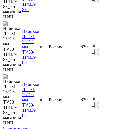
+
114339-
88_
Набивка
ЛП-31
-
25*25
мм
кг
Россия
629
ТУ38-
+
114339-
88_
Набивка
ЛП-31
-
26*26
мм
кг
Россия
629
ТУ38-
+
114339-
88_
Загрузить еще