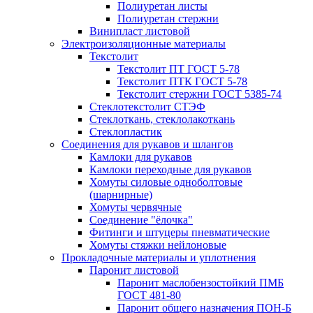
Полиуретан листы
Полиуретан стержни
Винипласт листовой
Электроизоляционные материалы
Текстолит
Текстолит ПТ ГОСТ 5-78
Текстолит ПТК ГОСТ 5-78
Текстолит стержни ГОСТ 5385-74
Стеклотекстолит СТЭФ
Стеклоткань, стеклолакоткань
Стеклопластик
Соединения для рукавов и шлангов
Камлоки для рукавов
Камлоки переходные для рукавов
Хомуты силовые одноболтовые
(шарнирные)
Хомуты червячные
Соединение "ёлочка"
Фитинги и штуцеры пневматические
Хомуты стяжки нейлоновые
Прокладочные материалы и уплотнения
Паронит листовой
Паронит маслобензостойкий ПМБ
ГОСТ 481-80
Паронит общего назначения ПОН-Б