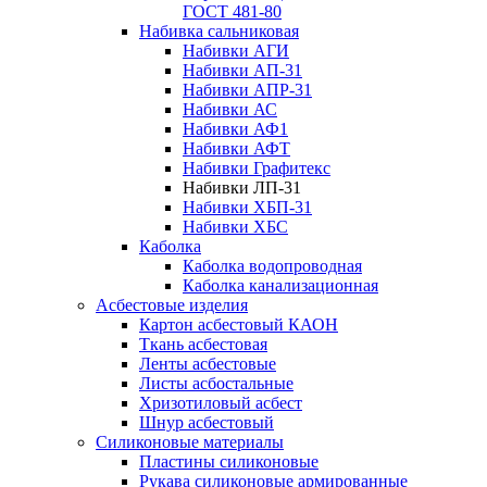
ГОСТ 481-80
Набивка сальниковая
Набивки АГИ
Набивки АП-31
Набивки АПР-31
Набивки АС
Набивки АФ1
Набивки АФТ
Набивки Графитекс
Набивки ЛП-31
Набивки ХБП-31
Набивки ХБС
Каболка
Каболка водопроводная
Каболка канализационная
Асбестовые изделия
Картон асбестовый КАОН
Ткань асбестовая
Ленты асбестовые
Листы асбостальные
Хризотиловый асбеcт
Шнур асбестовый
Силиконовые материалы
Пластины силиконовые
Рукава силиконовые армированные