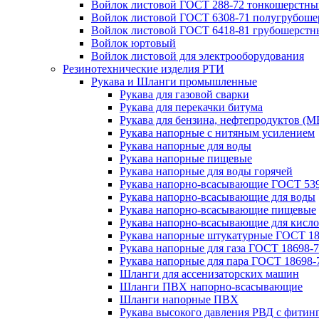
Войлок листовой ГОСТ 288-72 тонкошерстны
Войлок листовой ГОСТ 6308-71 полугрубош
Войлок листовой ГОСТ 6418-81 грубошерстн
Войлок юртовый
Войлок листовой для электрооборудования
Резинотехнические изделия РТИ
Рукава и Шланги промышленные
Рукава для газовой сварки
Рукава для перекачки битума
Рукава для бензина, нефтепродуктов (М
Рукава напорные с нитяным усилением
Рукава напорные для воды
Рукава напорные пищевые
Рукава напорные для воды горячей
Рукава напорно-всасывающие ГОСТ 539
Рукава напорно-всасывающие для воды
Рукава напорно-всасывающие пищевые
Рукава напорно-всасывающие для кисло
Рукава напорные штукатурные ГОСТ 18
Рукава напорные для газа ГОСТ 18698-
Рукава напорные для пара ГОСТ 18698-
Шланги для ассенизаторских машин
Шланги ПВХ напорно-всасывающие
Шланги напорные ПВХ
Рукава высокого давления РВД с фитин