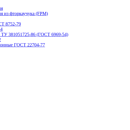
ия
я из фторкаучука (FPM)
Т 8752-79
84
 ТУ 381051725-86 (ГОСТ 6969-54)
2
ронные ГОСТ 22704-77