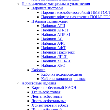
Прокладочные материалы и уплотнения
Паронит листовой
Паронит маслобензостойкий ПМБ ГОСТ
Паронит общего назначения ПОН-Б ГОС
Набивка сальниковая
Набивки АГИ
Набивки АП-31
Набивки АПР-31
Набивки АС
Набивки АФ1
Набивки АФТ
Набивки Графитекс
Набивки ЛП-31
Набивки ХБП-31
Набивки ХБС
Каболка
Каболка водопроводная
Каболка канализационная
Асбестовые изделия
Картон асбестовый КАОН
Ткань асбестовая
Ленты асбестовые
Листы асбостальные
Хризотиловый асбеcт
Шнур асбестовый