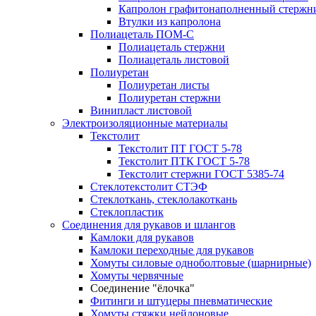
Капролон графитонаполненный стержн
Втулки из капролона
Полиацеталь ПОМ-С
Полиацеталь стержни
Полиацеталь листовой
Полиуретан
Полиуретан листы
Полиуретан стержни
Винипласт листовой
Электроизоляционные материалы
Текстолит
Текстолит ПТ ГОСТ 5-78
Текстолит ПТК ГОСТ 5-78
Текстолит стержни ГОСТ 5385-74
Стеклотекстолит СТЭФ
Стеклоткань, стеклолакоткань
Стеклопластик
Соединения для рукавов и шлангов
Камлоки для рукавов
Камлоки переходные для рукавов
Хомуты силовые одноболтовые (шарнирные)
Хомуты червячные
Соединение "ёлочка"
Фитинги и штуцеры пневматические
Хомуты стяжки нейлоновые