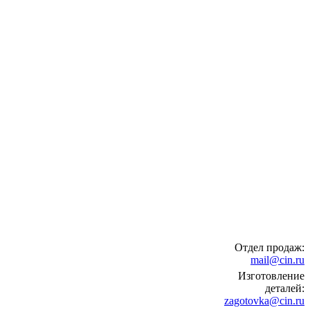
Отдел продаж:
mail@cin.ru
Изготовление
деталей:
zagotovka@cin.ru