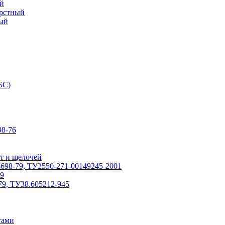
й
ерстный
ый
БС)
8-76
т и щелочей
698-79, ТУ2550-271-00149245-2001
79
79, ТУ38.605212-945
гами