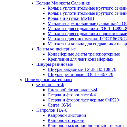
Кольца Манжеты Сальники
Кольца уплотнительные круглого сечен
Кольца уплотнительные круглого сечени
Кольца и втулки МУВП
Манжеты армированные (сальники) ГОС
Манжеты для гидравлики ГОСТ 14896-
Манжеты для гидравлики воротниковые
Манжеты для пневматики ГОСТ 6678-7
Манжеты и кольца для гидравлики шев
Ленты конвейерные
Конвейерные ленты транспортерные
Крепления для лент конвейерных
Шнуры резиновые
Шнуры вакумные ТУ 38.105108-76
Шнуры резиновые ГОСТ 6467-79
Полимерные материалы
Фторопласт Ф
Листовой фторопласт Ф4
Стержни фторопласт Ф4
Стержни фторопласт черные Ф4К20
Лента ФУМ
Капролон ПА-6
Капролон листовой
Капролон стержни
Капролон маслонаполненный стержни