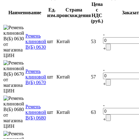
Цена
Ед.
Страна
с
Наименование
Заказа
изм.
происхождения
НДС
(руб.)
-
Ремень
клиновой
шт
Китай
53
В(Б) 0630
+
-
Ремень
клиновой
шт
Китай
57
В(Б) 0670
+
-
Ремень
клиновой
шт
Китай
63
В(Б) 0680
+