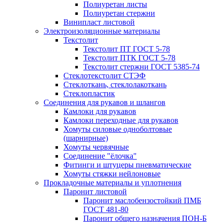
Полиуретан листы
Полиуретан стержни
Винипласт листовой
Электроизоляционные материалы
Текстолит
Текстолит ПТ ГОСТ 5-78
Текстолит ПТК ГОСТ 5-78
Текстолит стержни ГОСТ 5385-74
Стеклотекстолит СТЭФ
Стеклоткань, стеклолакоткань
Стеклопластик
Соединения для рукавов и шлангов
Камлоки для рукавов
Камлоки переходные для рукавов
Хомуты силовые одноболтовые
(шарнирные)
Хомуты червячные
Соединение "ёлочка"
Фитинги и штуцеры пневматические
Хомуты стяжки нейлоновые
Прокладочные материалы и уплотнения
Паронит листовой
Паронит маслобензостойкий ПМБ
ГОСТ 481-80
Паронит общего назначения ПОН-Б