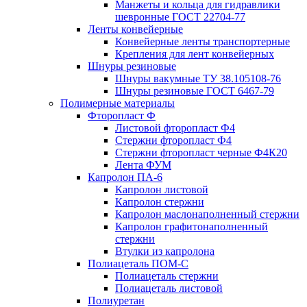
Манжеты и кольца для гидравлики
шевронные ГОСТ 22704-77
Ленты конвейерные
Конвейерные ленты транспортерные
Крепления для лент конвейерных
Шнуры резиновые
Шнуры вакумные ТУ 38.105108-76
Шнуры резиновые ГОСТ 6467-79
Полимерные материалы
Фторопласт Ф
Листовой фторопласт Ф4
Стержни фторопласт Ф4
Стержни фторопласт черные Ф4К20
Лента ФУМ
Капролон ПА-6
Капролон листовой
Капролон стержни
Капролон маслонаполненный стержни
Капролон графитонаполненный
стержни
Втулки из капролона
Полиацеталь ПОМ-С
Полиацеталь стержни
Полиацеталь листовой
Полиуретан