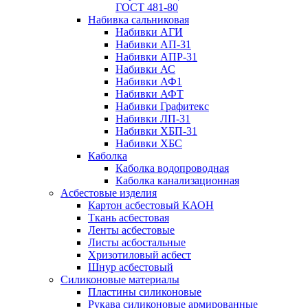
ГОСТ 481-80
Набивка сальниковая
Набивки АГИ
Набивки АП-31
Набивки АПР-31
Набивки АС
Набивки АФ1
Набивки АФТ
Набивки Графитекс
Набивки ЛП-31
Набивки ХБП-31
Набивки ХБС
Каболка
Каболка водопроводная
Каболка канализационная
Асбестовые изделия
Картон асбестовый КАОН
Ткань асбестовая
Ленты асбестовые
Листы асбостальные
Хризотиловый асбеcт
Шнур асбестовый
Силиконовые материалы
Пластины силиконовые
Рукава силиконовые армированные