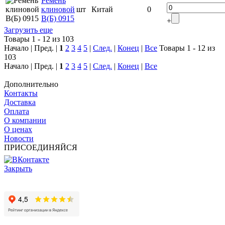
Ремень
клиновой
шт
Китай
0
В(Б) 0915
+
Загрузить еще
Товары 1 - 12 из 103
Начало | Пред. |
1
2
3
4
5
|
След.
|
Конец
|
Все
Товары 1 - 12 из
103
Начало | Пред. |
1
2
3
4
5
|
След.
|
Конец
|
Все
Дополнительно
Контакты
Доставка
Оплата
О компании
О ценах
Новости
ПРИСОЕДИНЯЙСЯ
Закрыть
© 2017 - 2025 Все права защищены законом об авторских
правах www.cin.ru