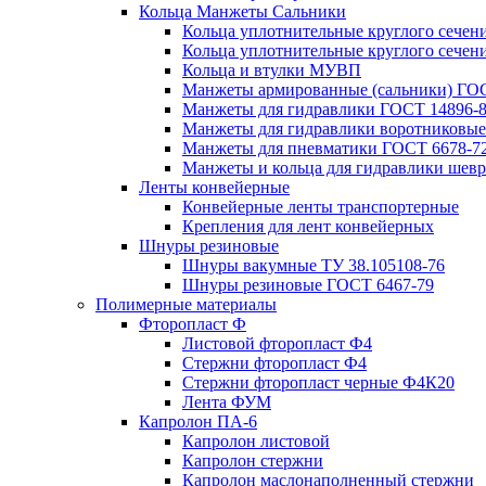
Кольца Манжеты Сальники
Кольца уплотнительные круглого сечен
Кольца уплотнительные круглого сечени
Кольца и втулки МУВП
Манжеты армированные (сальники) ГОС
Манжеты для гидравлики ГОСТ 14896-
Манжеты для гидравлики воротниковые
Манжеты для пневматики ГОСТ 6678-7
Манжеты и кольца для гидравлики шев
Ленты конвейерные
Конвейерные ленты транспортерные
Крепления для лент конвейерных
Шнуры резиновые
Шнуры вакумные ТУ 38.105108-76
Шнуры резиновые ГОСТ 6467-79
Полимерные материалы
Фторопласт Ф
Листовой фторопласт Ф4
Стержни фторопласт Ф4
Стержни фторопласт черные Ф4К20
Лента ФУМ
Капролон ПА-6
Капролон листовой
Капролон стержни
Капролон маслонаполненный стержни