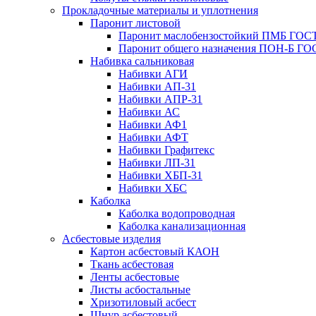
Прокладочные материалы и уплотнения
Паронит листовой
Паронит маслобензостойкий ПМБ ГОСТ
Паронит общего назначения ПОН-Б ГОС
Набивка сальниковая
Набивки АГИ
Набивки АП-31
Набивки АПР-31
Набивки АС
Набивки АФ1
Набивки АФТ
Набивки Графитекс
Набивки ЛП-31
Набивки ХБП-31
Набивки ХБС
Каболка
Каболка водопроводная
Каболка канализационная
Асбестовые изделия
Картон асбестовый КАОН
Ткань асбестовая
Ленты асбестовые
Листы асбостальные
Хризотиловый асбеcт
Шнур асбестовый