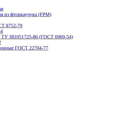
ия
я из фторкаучука (FPM)
Т 8752-79
84
 ТУ 381051725-86 (ГОСТ 6969-54)
2
ронные ГОСТ 22704-77