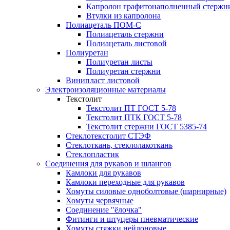
Капролон графитонаполненный стержн
Втулки из капролона
Полиацеталь ПОМ-С
Полиацеталь стержни
Полиацеталь листовой
Полиуретан
Полиуретан листы
Полиуретан стержни
Винипласт листовой
Электроизоляционные материалы
Текстолит
Текстолит ПТ ГОСТ 5-78
Текстолит ПТК ГОСТ 5-78
Текстолит стержни ГОСТ 5385-74
Стеклотекстолит СТЭФ
Стеклоткань, стеклолакоткань
Стеклопластик
Соединения для рукавов и шлангов
Камлоки для рукавов
Камлоки переходные для рукавов
Хомуты силовые одноболтовые (шарнирные)
Хомуты червячные
Соединение "ёлочка"
Фитинги и штуцеры пневматические
Хомуты стяжки нейлоновые