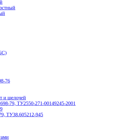
й
ерстный
ый
БС)
8-76
т и щелочей
698-79, ТУ2550-271-00149245-2001
79
79, ТУ38.605212-945
гами