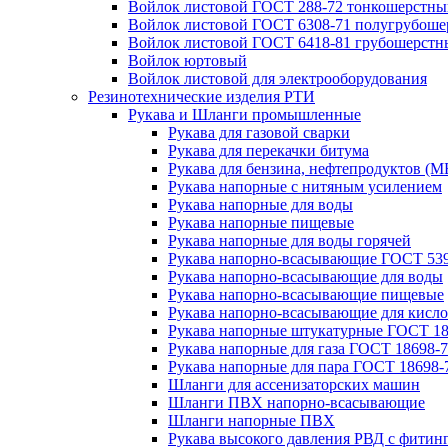
Войлок листовой ГОСТ 288-72 тонкошерстны
Войлок листовой ГОСТ 6308-71 полугрубош
Войлок листовой ГОСТ 6418-81 грубошерстн
Войлок юртовый
Войлок листовой для электрооборудования
Резинотехнические изделия РТИ
Рукава и Шланги промышленные
Рукава для газовой сварки
Рукава для перекачки битума
Рукава для бензина, нефтепродуктов (М
Рукава напорные с нитяным усилением
Рукава напорные для воды
Рукава напорные пищевые
Рукава напорные для воды горячей
Рукава напорно-всасывающие ГОСТ 539
Рукава напорно-всасывающие для воды
Рукава напорно-всасывающие пищевые
Рукава напорно-всасывающие для кисло
Рукава напорные штукатурные ГОСТ 18
Рукава напорные для газа ГОСТ 18698-
Рукава напорные для пара ГОСТ 18698-
Шланги для ассенизаторских машин
Шланги ПВХ напорно-всасывающие
Шланги напорные ПВХ
Рукава высокого давления РВД с фитин