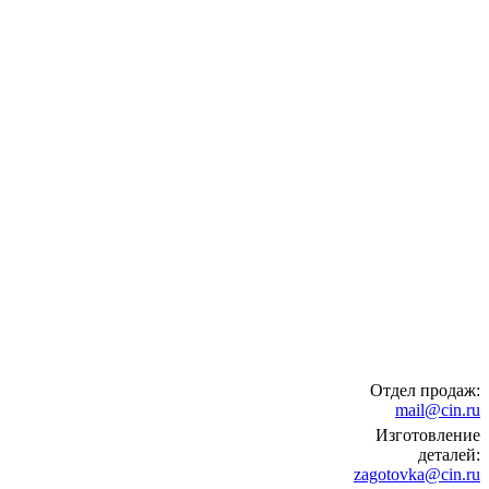
Отдел продаж:
mail@cin.ru
Изготовление
деталей:
zagotovka@cin.ru