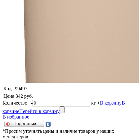
Код
99497
Цена
342 руб.
Количество
-
кг
+
В корзину
В
корзине
Перейти в корзину
В избранное
Поделиться…
*Просим уточнять цены и наличие товаров у наших
менеджеров