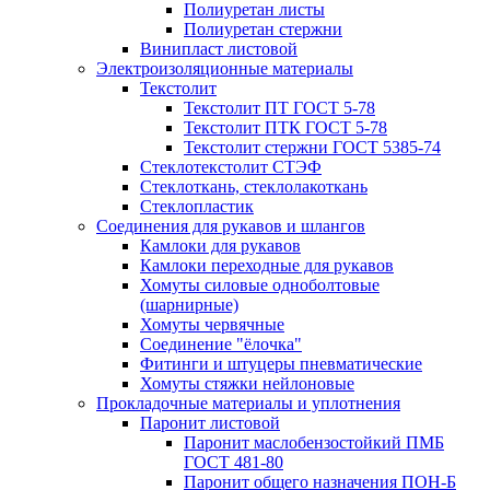
Полиуретан листы
Полиуретан стержни
Винипласт листовой
Электроизоляционные материалы
Текстолит
Текстолит ПТ ГОСТ 5-78
Текстолит ПТК ГОСТ 5-78
Текстолит стержни ГОСТ 5385-74
Стеклотекстолит СТЭФ
Стеклоткань, стеклолакоткань
Стеклопластик
Соединения для рукавов и шлангов
Камлоки для рукавов
Камлоки переходные для рукавов
Хомуты силовые одноболтовые
(шарнирные)
Хомуты червячные
Соединение "ёлочка"
Фитинги и штуцеры пневматические
Хомуты стяжки нейлоновые
Прокладочные материалы и уплотнения
Паронит листовой
Паронит маслобензостойкий ПМБ
ГОСТ 481-80
Паронит общего назначения ПОН-Б