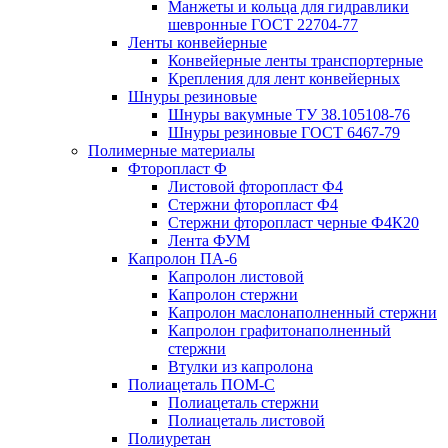
Манжеты и кольца для гидравлики
шевронные ГОСТ 22704-77
Ленты конвейерные
Конвейерные ленты транспортерные
Крепления для лент конвейерных
Шнуры резиновые
Шнуры вакумные ТУ 38.105108-76
Шнуры резиновые ГОСТ 6467-79
Полимерные материалы
Фторопласт Ф
Листовой фторопласт Ф4
Стержни фторопласт Ф4
Стержни фторопласт черные Ф4К20
Лента ФУМ
Капролон ПА-6
Капролон листовой
Капролон стержни
Капролон маслонаполненный стержни
Капролон графитонаполненный
стержни
Втулки из капролона
Полиацеталь ПОМ-С
Полиацеталь стержни
Полиацеталь листовой
Полиуретан