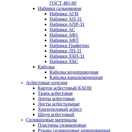
ГОСТ 481-80
Набивка сальниковая
Набивки АГИ
Набивки АП-31
Набивки АПР-31
Набивки АС
Набивки АФ1
Набивки АФТ
Набивки Графитекс
Набивки ЛП-31
Набивки ХБП-31
Набивки ХБС
Каболка
Каболка водопроводная
Каболка канализационная
Асбестовые изделия
Картон асбестовый КАОН
Ткань асбестовая
Ленты асбестовые
Листы асбостальные
Хризотиловый асбеcт
Шнур асбестовый
Силиконовые материалы
Пластины силиконовые
Рукава силиконовые армированные