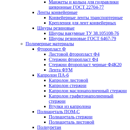
Манжеты и кольца для гидравлики
шевронные ГОСТ 22704-77
Ленты конвейерные
Конвейерные ленты транспортерные
Крепления для лент конвейерных
Шнуры резиновые
Шнуры вакумные ТУ 38.105108-76
Шнуры резиновые ГОСТ 6467-79
Полимерные материалы
Фторопласт Ф
Листовой фторопласт Ф4
Стержни фторопласт Ф4
Стержни фторопласт черные Ф4К20
Лента ФУМ
Капролон ПА-6
Капролон листовой
Капролон стержни
Капролон маслонаполненный стержни
Капролон графитонаполненный
стержни
Втулки из капролона
Полиацеталь ПОМ-С
Полиацеталь стержни
Полиацеталь листовой
Полиуретан