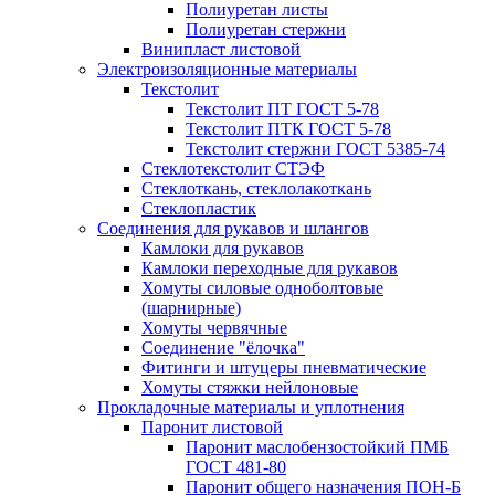
Полиуретан листы
Полиуретан стержни
Винипласт листовой
Электроизоляционные материалы
Текстолит
Текстолит ПТ ГОСТ 5-78
Текстолит ПТК ГОСТ 5-78
Текстолит стержни ГОСТ 5385-74
Стеклотекстолит СТЭФ
Стеклоткань, стеклолакоткань
Стеклопластик
Соединения для рукавов и шлангов
Камлоки для рукавов
Камлоки переходные для рукавов
Хомуты силовые одноболтовые
(шарнирные)
Хомуты червячные
Соединение "ёлочка"
Фитинги и штуцеры пневматические
Хомуты стяжки нейлоновые
Прокладочные материалы и уплотнения
Паронит листовой
Паронит маслобензостойкий ПМБ
ГОСТ 481-80
Паронит общего назначения ПОН-Б