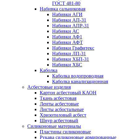
ГОСТ 481-80
Набивка сальниковая
Набивки АГИ
Набивки АП-31
Набивки АПР-31
Набивки АС
Набивки АФ1
Набивки АФТ
Набивки Графитекс
Набивки ЛП-31
Набивки ХБП-31
Набивки ХБС
Каболка
Каболка водопроводная
Каболка канализационная
Асбестовые изделия
Картон асбестовый КАОН
Ткань асбестовая
Ленты асбестовые
Листы асбостальные
Хризотиловый асбеcт
Шнур асбестовый
Силиконовые материалы
Пластины силиконовые
Рукава силиконовые армированные