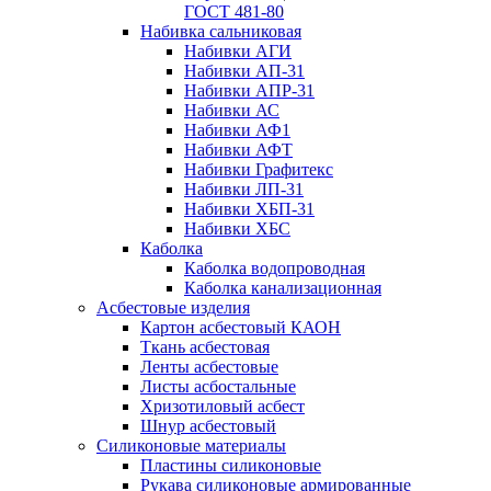
ГОСТ 481-80
Набивка сальниковая
Набивки АГИ
Набивки АП-31
Набивки АПР-31
Набивки АС
Набивки АФ1
Набивки АФТ
Набивки Графитекс
Набивки ЛП-31
Набивки ХБП-31
Набивки ХБС
Каболка
Каболка водопроводная
Каболка канализационная
Асбестовые изделия
Картон асбестовый КАОН
Ткань асбестовая
Ленты асбестовые
Листы асбостальные
Хризотиловый асбеcт
Шнур асбестовый
Силиконовые материалы
Пластины силиконовые
Рукава силиконовые армированные