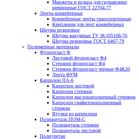
Манжеты и кольца для гидравлики
шевронные ГОСТ 22704-77
Ленты конвейерные
Конвейерные ленты транспортерные
Крепления для лент конвейерных
Шнуры резиновые
Шнуры вакумные ТУ 38.105108-76
Шнуры резиновые ГОСТ 6467-79
Полимерные материалы
Фторопласт Ф
Листовой фторопласт Ф4
Стержни фторопласт Ф4
Стержни фторопласт черные Ф4К20
Лента ФУМ
Капролон ПА-6
Капролон листовой
Капролон стержни
Капролон маслонаполненный стержни
Капролон графитонаполненный
стержни
Втулки из капролона
Полиацеталь ПОМ-С
Полиацеталь стержни
Полиацеталь листовой
Полиуретан