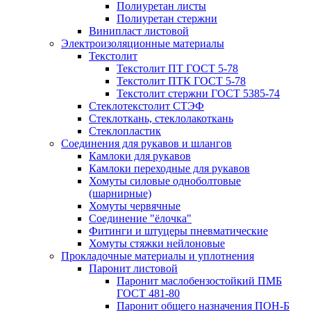
Полиуретан листы
Полиуретан стержни
Винипласт листовой
Электроизоляционные материалы
Текстолит
Текстолит ПТ ГОСТ 5-78
Текстолит ПТК ГОСТ 5-78
Текстолит стержни ГОСТ 5385-74
Стеклотекстолит СТЭФ
Стеклоткань, стеклолакоткань
Стеклопластик
Соединения для рукавов и шлангов
Камлоки для рукавов
Камлоки переходные для рукавов
Хомуты силовые одноболтовые
(шарнирные)
Хомуты червячные
Соединение "ёлочка"
Фитинги и штуцеры пневматические
Хомуты стяжки нейлоновые
Прокладочные материалы и уплотнения
Паронит листовой
Паронит маслобензостойкий ПМБ
ГОСТ 481-80
Паронит общего назначения ПОН-Б