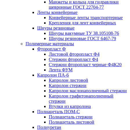
Манжеты и кольца для гидравлики
шевронные ГОСТ 22704-77
Ленты конвейерные
Конвейерные ленты транспортерные
Крепления для лент конвейерных
Шнуры резиновые
Шнуры вакумные ТУ 38.105108-76
Шнуры резиновые ГОСТ 6467-79
Полимерные материалы
Фторопласт Ф
Листовой фторопласт Ф4
Стержни фторопласт Ф4
Стержни фторопласт черные Ф4К20
Лента ФУМ
Капролон ПА-6
Капролон листовой
Капролон стержни
Капролон маслонаполненный стержни
Капролон графитонаполненный
стержни
Втулки из капролона
Полиацеталь ПОМ-С
Полиацеталь стержни
Полиацеталь листовой
Полиуретан