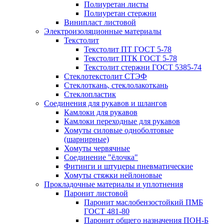
Полиуретан листы
Полиуретан стержни
Винипласт листовой
Электроизоляционные материалы
Текстолит
Текстолит ПТ ГОСТ 5-78
Текстолит ПТК ГОСТ 5-78
Текстолит стержни ГОСТ 5385-74
Стеклотекстолит СТЭФ
Стеклоткань, стеклолакоткань
Стеклопластик
Соединения для рукавов и шлангов
Камлоки для рукавов
Камлоки переходные для рукавов
Хомуты силовые одноболтовые
(шарнирные)
Хомуты червячные
Соединение "ёлочка"
Фитинги и штуцеры пневматические
Хомуты стяжки нейлоновые
Прокладочные материалы и уплотнения
Паронит листовой
Паронит маслобензостойкий ПМБ
ГОСТ 481-80
Паронит общего назначения ПОН-Б