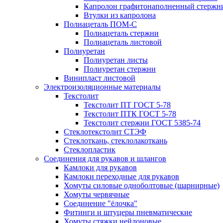
Капролон графитонаполненный стержн
Втулки из капролона
Полиацеталь ПОМ-С
Полиацеталь стержни
Полиацеталь листовой
Полиуретан
Полиуретан листы
Полиуретан стержни
Винипласт листовой
Электроизоляционные материалы
Текстолит
Текстолит ПТ ГОСТ 5-78
Текстолит ПТК ГОСТ 5-78
Текстолит стержни ГОСТ 5385-74
Стеклотекстолит СТЭФ
Стеклоткань, стеклолакоткань
Стеклопластик
Соединения для рукавов и шлангов
Камлоки для рукавов
Камлоки переходные для рукавов
Хомуты силовые одноболтовые (шарнирные)
Хомуты червячные
Соединение "ёлочка"
Фитинги и штуцеры пневматические
Хомуты стяжки нейлоновые