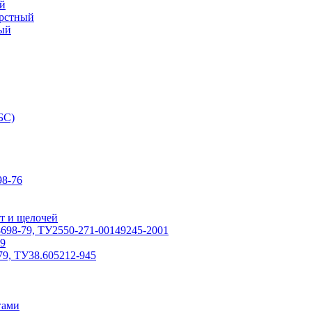
й
ерстный
ый
БС)
8-76
т и щелочей
698-79, ТУ2550-271-00149245-2001
79
79, ТУ38.605212-945
гами