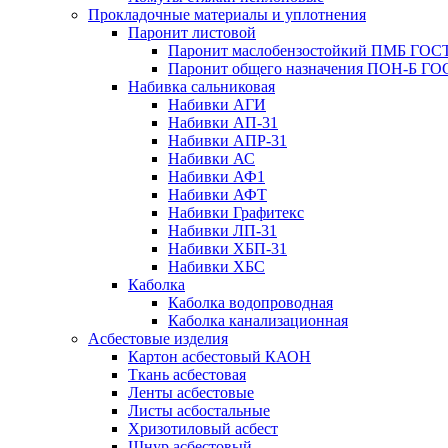
Прокладочные материалы и уплотнения
Паронит листовой
Паронит маслобензостойкий ПМБ ГОСТ
Паронит общего назначения ПОН-Б ГОС
Набивка сальниковая
Набивки АГИ
Набивки АП-31
Набивки АПР-31
Набивки АС
Набивки АФ1
Набивки АФТ
Набивки Графитекс
Набивки ЛП-31
Набивки ХБП-31
Набивки ХБС
Каболка
Каболка водопроводная
Каболка канализационная
Асбестовые изделия
Картон асбестовый КАОН
Ткань асбестовая
Ленты асбестовые
Листы асбостальные
Хризотиловый асбеcт
Шнур асбестовый