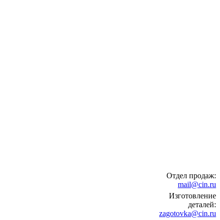
Отдел продаж:
mail@cin.ru
Изготовление
деталей:
zagotovka@cin.ru