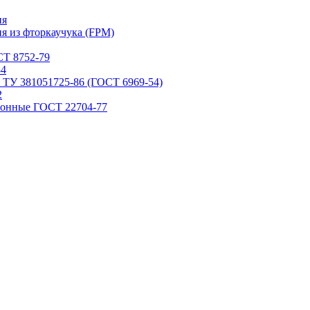
ия
я из фторкаучука (FPM)
Т 8752-79
84
 ТУ 381051725-86 (ГОСТ 6969-54)
2
ронные ГОСТ 22704-77