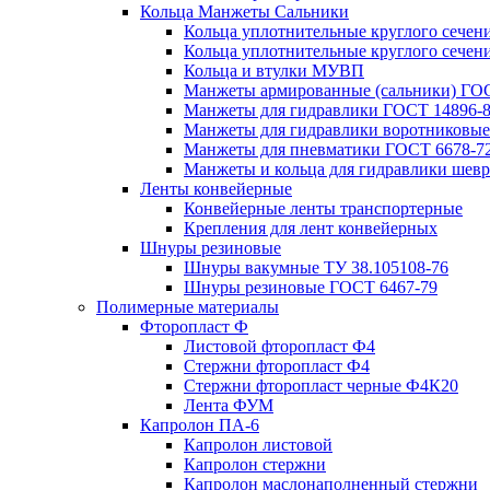
Кольца Манжеты Сальники
Кольца уплотнительные круглого сечен
Кольца уплотнительные круглого сечени
Кольца и втулки МУВП
Манжеты армированные (сальники) ГОС
Манжеты для гидравлики ГОСТ 14896-
Манжеты для гидравлики воротниковые
Манжеты для пневматики ГОСТ 6678-7
Манжеты и кольца для гидравлики шев
Ленты конвейерные
Конвейерные ленты транспортерные
Крепления для лент конвейерных
Шнуры резиновые
Шнуры вакумные ТУ 38.105108-76
Шнуры резиновые ГОСТ 6467-79
Полимерные материалы
Фторопласт Ф
Листовой фторопласт Ф4
Стержни фторопласт Ф4
Стержни фторопласт черные Ф4К20
Лента ФУМ
Капролон ПА-6
Капролон листовой
Капролон стержни
Капролон маслонаполненный стержни