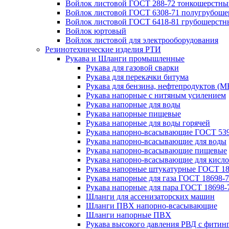
Войлок листовой ГОСТ 288-72 тонкошерстны
Войлок листовой ГОСТ 6308-71 полугрубош
Войлок листовой ГОСТ 6418-81 грубошерстн
Войлок юртовый
Войлок листовой для электрооборудования
Резинотехнические изделия РТИ
Рукава и Шланги промышленные
Рукава для газовой сварки
Рукава для перекачки битума
Рукава для бензина, нефтепродуктов (М
Рукава напорные с нитяным усилением
Рукава напорные для воды
Рукава напорные пищевые
Рукава напорные для воды горячей
Рукава напорно-всасывающие ГОСТ 539
Рукава напорно-всасывающие для воды
Рукава напорно-всасывающие пищевые
Рукава напорно-всасывающие для кисло
Рукава напорные штукатурные ГОСТ 18
Рукава напорные для газа ГОСТ 18698-
Рукава напорные для пара ГОСТ 18698-
Шланги для ассенизаторских машин
Шланги ПВХ напорно-всасывающие
Шланги напорные ПВХ
Рукава высокого давления РВД с фитин