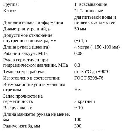
Группа:
1- всасывающие
Класс:
"П"- пищевые
для питьевой воды и
Дополнительная информация
пищевых жидкостей
Диаметр внутренний, ø
50 мм
Допустимое отклонение
внутреннего диаметра, мм
(±) 1,5
Длина рукава (шланга)
4 метра (+150 -100 мм)
Рабочий вакуум, МПа
0.08
Рукав герметичен при
гидравлическом давлении, МПа
0.3
Температура рабочая
от -35°С до +90°С
Изготовлено в соответствии
ГОСТ 5398-76
Возможность купить меньшим
отрезком
Нет
Запас прочности на
герметичность
3 кратный
Вес рукава, кг
~ 10
Длина манжеты рукава не менее,
мм
100
Радиус изгиба, мм
300