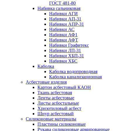
ГОСТ 481-80
Набивка сальниковая
Набивки АГИ
Набивки АП-31
Набивки АПР-31
Набивки АС
Набивки АФ1
Набивки АФТ
Набивки Графитекс
Набивки ЛП-31
Набивки ХБП-31
Набивки ХБС
Каболка
Каболка водопроводная
Каболка канализационная
Асбестовые изделия
Картон асбестовый КАОН
Ткань асбестовая
Ленты асбестовые
Листы асбостальные
Хризотиловый асбеcт
Шнур асбестовый
Силиконовые материалы
Пластины силиконовые
Рукава силиконовые армированные