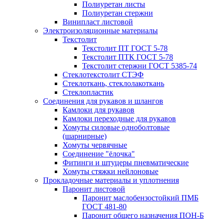
Полиуретан листы
Полиуретан стержни
Винипласт листовой
Электроизоляционные материалы
Текстолит
Текстолит ПТ ГОСТ 5-78
Текстолит ПТК ГОСТ 5-78
Текстолит стержни ГОСТ 5385-74
Стеклотекстолит СТЭФ
Стеклоткань, стеклолакоткань
Стеклопластик
Соединения для рукавов и шлангов
Камлоки для рукавов
Камлоки переходные для рукавов
Хомуты силовые одноболтовые
(шарнирные)
Хомуты червячные
Соединение "ёлочка"
Фитинги и штуцеры пневматические
Хомуты стяжки нейлоновые
Прокладочные материалы и уплотнения
Паронит листовой
Паронит маслобензостойкий ПМБ
ГОСТ 481-80
Паронит общего назначения ПОН-Б