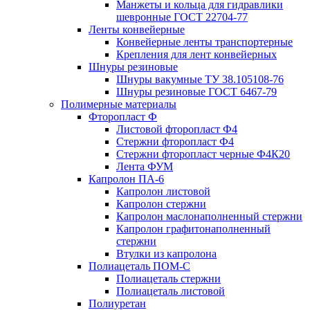
Манжеты и кольца для гидравлики
шевронные ГОСТ 22704-77
Ленты конвейерные
Конвейерные ленты транспортерные
Крепления для лент конвейерных
Шнуры резиновые
Шнуры вакумные ТУ 38.105108-76
Шнуры резиновые ГОСТ 6467-79
Полимерные материалы
Фторопласт Ф
Листовой фторопласт Ф4
Стержни фторопласт Ф4
Стержни фторопласт черные Ф4К20
Лента ФУМ
Капролон ПА-6
Капролон листовой
Капролон стержни
Капролон маслонаполненный стержни
Капролон графитонаполненный
стержни
Втулки из капролона
Полиацеталь ПОМ-С
Полиацеталь стержни
Полиацеталь листовой
Полиуретан