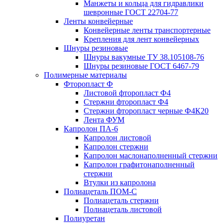
Манжеты и кольца для гидравлики
шевронные ГОСТ 22704-77
Ленты конвейерные
Конвейерные ленты транспортерные
Крепления для лент конвейерных
Шнуры резиновые
Шнуры вакумные ТУ 38.105108-76
Шнуры резиновые ГОСТ 6467-79
Полимерные материалы
Фторопласт Ф
Листовой фторопласт Ф4
Стержни фторопласт Ф4
Стержни фторопласт черные Ф4К20
Лента ФУМ
Капролон ПА-6
Капролон листовой
Капролон стержни
Капролон маслонаполненный стержни
Капролон графитонаполненный
стержни
Втулки из капролона
Полиацеталь ПОМ-С
Полиацеталь стержни
Полиацеталь листовой
Полиуретан