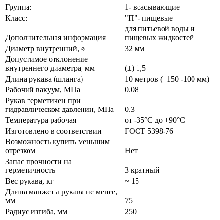
Группа:
1- всасывающие
Класс:
"П"- пищевые
для питьевой воды и
Дополнительная информация
пищевых жидкостей
Диаметр внутренний, ø
32 мм
Допустимое отклонение
внутреннего диаметра, мм
(±) 1,5
Длина рукава (шланга)
10 метров (+150 -100 мм)
Рабочий вакуум, МПа
0.08
Рукав герметичен при
гидравлическом давлении, МПа
0.3
Температура рабочая
от -35°С до +90°С
Изготовлено в соответствии
ГОСТ 5398-76
Возможность купить меньшим
отрезком
Нет
Запас прочности на
герметичность
3 кратный
Вес рукава, кг
~ 15
Длина манжеты рукава не менее,
мм
75
Радиус изгиба, мм
250