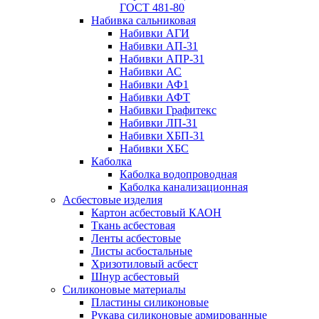
ГОСТ 481-80
Набивка сальниковая
Набивки АГИ
Набивки АП-31
Набивки АПР-31
Набивки АС
Набивки АФ1
Набивки АФТ
Набивки Графитекс
Набивки ЛП-31
Набивки ХБП-31
Набивки ХБС
Каболка
Каболка водопроводная
Каболка канализационная
Асбестовые изделия
Картон асбестовый КАОН
Ткань асбестовая
Ленты асбестовые
Листы асбостальные
Хризотиловый асбеcт
Шнур асбестовый
Силиконовые материалы
Пластины силиконовые
Рукава силиконовые армированные