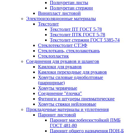
Полиуретан листы
Полиуретан стержни
Винипласт листовой
Электроизоляционные материалы
Текстолит
Текстолит ПТ ГОСТ 5-78
Текстолит ПТК ГОСТ 5-78
Текстолит стержни ГОСТ 5385-74
Стеклотекстолит СТЭФ
Стеклоткань, стеклолакоткань
Стеклопластик
Соединения для рукавов и шлангов
Камлоки для рукавов
Камлоки переходные для рукавов
Хомуты силовые одноболтовые
(шарнирные)
Хомуты червячные
Соединение "ёлочка"
Фитинги и штуцеры пневматические
Хомуты стяжки нейлоновые
Прокладочные материалы и уплотнения
Паронит листовой
Паронит маслобензостойкий ПМБ
ГОСТ 481-80
Паронит общего назначения ПОН-Б