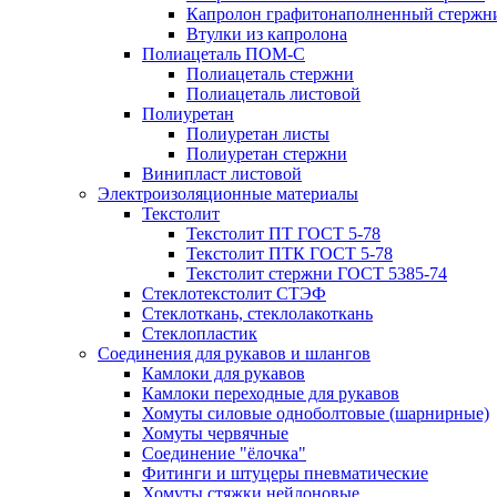
Капролон графитонаполненный стержн
Втулки из капролона
Полиацеталь ПОМ-С
Полиацеталь стержни
Полиацеталь листовой
Полиуретан
Полиуретан листы
Полиуретан стержни
Винипласт листовой
Электроизоляционные материалы
Текстолит
Текстолит ПТ ГОСТ 5-78
Текстолит ПТК ГОСТ 5-78
Текстолит стержни ГОСТ 5385-74
Стеклотекстолит СТЭФ
Стеклоткань, стеклолакоткань
Стеклопластик
Соединения для рукавов и шлангов
Камлоки для рукавов
Камлоки переходные для рукавов
Хомуты силовые одноболтовые (шарнирные)
Хомуты червячные
Соединение "ёлочка"
Фитинги и штуцеры пневматические
Хомуты стяжки нейлоновые