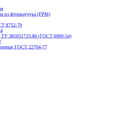
ия
я из фторкаучука (FPM)
Т 8752-79
84
 ТУ 381051725-86 (ГОСТ 6969-54)
2
ронные ГОСТ 22704-77