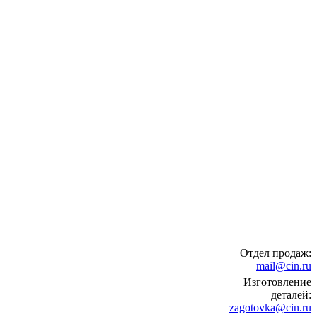
Отдел продаж:
mail@cin.ru
Изготовление
деталей:
zagotovka@cin.ru