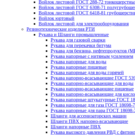
Войлок листовой ГОСТ 288-72 тонкошерстны
Войлок листовой ГОСТ 6308-71 полугрубош
Войлок листовой ГОСТ 6418-81 грубошерстн
Войлок юртовый
Войлок листовой для электрооборудования
Резинотехнические изделия РТИ
Рукава и Шланги промышленные
Рукава для газовой сварки
Рукава для перекачки битума
Рукава для бензина, нефтепродуктов (М
Рукава напорные с нитяным усилением
Рукава напорные для воды
Рукава напорные пищевые
Рукава напорные для воды горячей
Рукава напорно-всасывающие ГОСТ 539
Рукава напорно-всасывающие для воды
Рукава напорно-всасывающие пищевые
Рукава напорно-всасывающие для кисло
Рукава напорные штукатурные ГОСТ 18
Рукава напорные для газа ГОСТ 18698-
Рукава напорные для пара ГОСТ 18698-
Шланги для ассенизаторских машин
Шланги ПВХ напорно-всасывающие
Шланги напорные ПВХ
Рукава высокого давления РВД с фитин