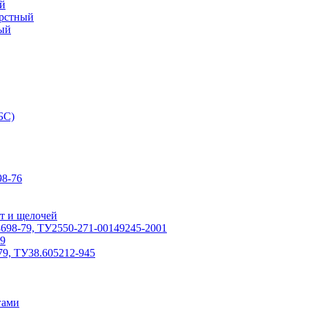
й
ерстный
ый
БС)
8-76
т и щелочей
698-79, ТУ2550-271-00149245-2001
79
79, ТУ38.605212-945
гами