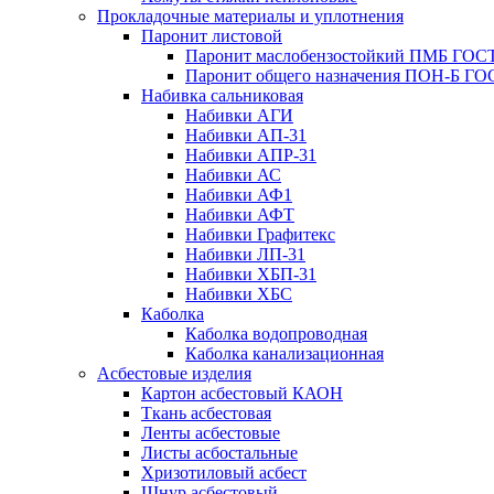
Прокладочные материалы и уплотнения
Паронит листовой
Паронит маслобензостойкий ПМБ ГОСТ
Паронит общего назначения ПОН-Б ГОС
Набивка сальниковая
Набивки АГИ
Набивки АП-31
Набивки АПР-31
Набивки АС
Набивки АФ1
Набивки АФТ
Набивки Графитекс
Набивки ЛП-31
Набивки ХБП-31
Набивки ХБС
Каболка
Каболка водопроводная
Каболка канализационная
Асбестовые изделия
Картон асбестовый КАОН
Ткань асбестовая
Ленты асбестовые
Листы асбостальные
Хризотиловый асбеcт
Шнур асбестовый