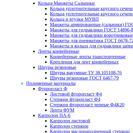
Кольца Манжеты Сальники
Кольца уплотнительные круглого сечен
Кольца уплотнительные круглого сечени
Кольца и втулки МУВП
Манжеты армированные (сальники) ГОС
Манжеты для гидравлики ГОСТ 14896-
Манжеты для гидравлики воротниковые
Манжеты для пневматики ГОСТ 6678-7
Манжеты и кольца для гидравлики шев
Ленты конвейерные
Конвейерные ленты транспортерные
Крепления для лент конвейерных
Шнуры резиновые
Шнуры вакумные ТУ 38.105108-76
Шнуры резиновые ГОСТ 6467-79
Полимерные материалы
Фторопласт Ф
Листовой фторопласт Ф4
Стержни фторопласт Ф4
Стержни фторопласт черные Ф4К20
Лента ФУМ
Капролон ПА-6
Капролон листовой
Капролон стержни
Капролон маслонаполненный стержни